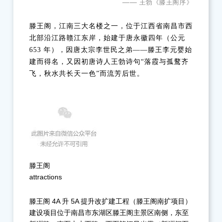
王勃《滕王阁序》
——
滕王阁，江南三大名楼之一，位于江西省南昌市西
北部沿江路赣江东岸，始建于唐永徽四年（公元
653 年），因唐太宗李世民之弟——滕王李元婴始
建而得名，又因初唐诗人王勃诗句“落霞与孤鹜齐
飞，秋水共长天一色”而流芳后世。
滕王阁
attractions
滕王阁 4A 升 5A 提升改扩建工程（滕王阁南扩项目）
建设项目位于南昌市东湖区滕王阁主景区南侧，东至